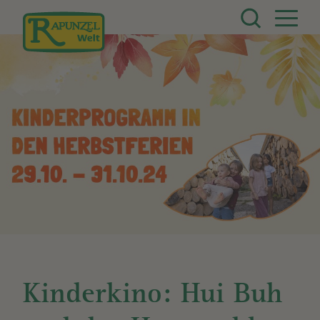
Direkt zum Inhalt
Kinderkino: Hui Buh