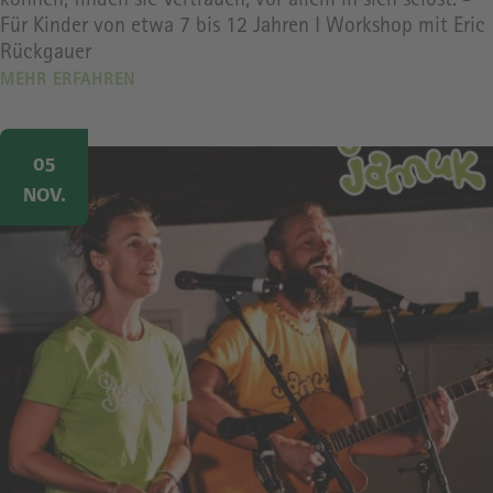
können, finden sie Vertrauen, vor allem in sich selbst. -
Für Kinder von etwa 7 bis 12 Jahren I Workshop mit Eric
Rückgauer
MEHR ERFAHREN
Image
05
NOV.