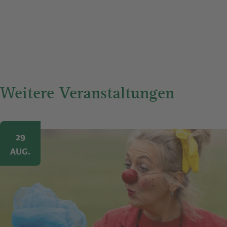
Weitere Veranstaltungen
Image
29
AUG.