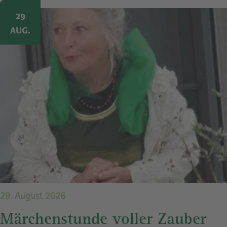
Image
29
AUG.
29. August 2026
Märchenstunde voller Zauber